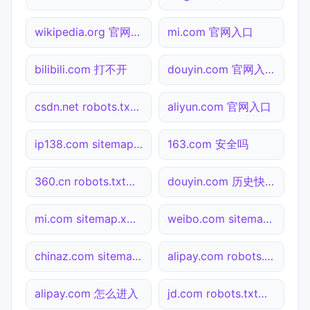
wikipedia.org 官网入口
mi.com 官网入口
bilibili.com 打不开
douyin.com 官网入口
csdn.net robots.txt检测
aliyun.com 官网入口
ip138.com sitemap.xml检测
163.com 安全吗
360.cn robots.txt检测
douyin.com 历史快照
mi.com sitemap.xml检测
weibo.com sitemap.xml检测
chinaz.com sitemap.xml检测
alipay.com robots.txt检测
alipay.com 怎么进入
jd.com robots.txt检测