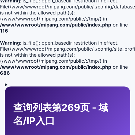
Warning
: is_file(): open_basedir restriction in effect.
File(/www/wwwroot/mipang.com/public/../config/database
is not within the allowed path(s):
(/www/wwwroot/mipang.com/public/:/tmp/) in
/www/wwwroot/mipang.com/public/index.php
on line
116
Warning
: is_file(): open_basedir restriction in effect.
File(/www/wwwroot/mipang.com/public/../config/site_profi
is not within the allowed path(s):
(/www/wwwroot/mipang.com/public/:/tmp/) in
/www/wwwroot/mipang.com/public/index.php
on line
686
查询列表第269页 - 域
名/IP入口