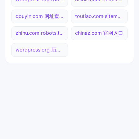
douyin.com 网址查询
toutiao.com sitemap.xml检测
zhihu.com robots.txt检测
chinaz.com 官网入口
wordpress.org 历史快照