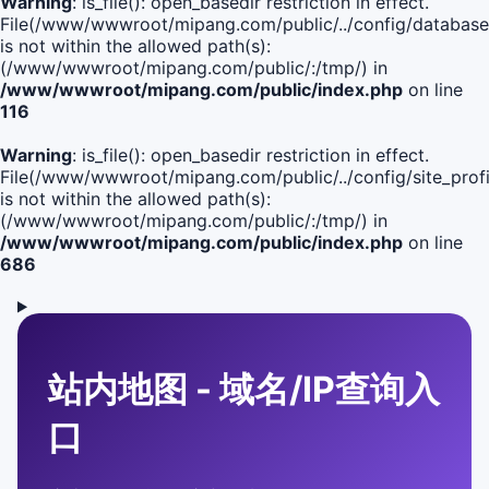
Warning
: is_file(): open_basedir restriction in effect.
File(/www/wwwroot/mipang.com/public/../config/database
is not within the allowed path(s):
(/www/wwwroot/mipang.com/public/:/tmp/) in
/www/wwwroot/mipang.com/public/index.php
on line
116
Warning
: is_file(): open_basedir restriction in effect.
File(/www/wwwroot/mipang.com/public/../config/site_profi
is not within the allowed path(s):
(/www/wwwroot/mipang.com/public/:/tmp/) in
/www/wwwroot/mipang.com/public/index.php
on line
686
站内地图 - 域名/IP查询入
口