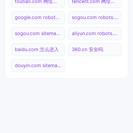
toutiao.com 网址查询
tencent.com 网址查询
google.com robots.txt检测
sogou.com robots.txt检测
sogou.com sitemap.xml检测
aliyun.com robots.txt检测
baidu.com 怎么进入
360.cn 安全吗
douyin.com sitemap.xml检测