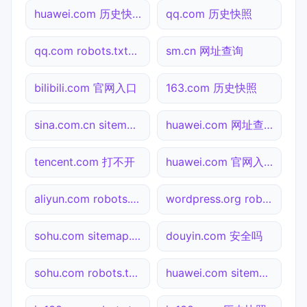
huawei.com 历史快照
qq.com 历史快照
qq.com robots.txt检测
sm.cn 网址查询
bilibili.com 官网入口
163.com 历史快照
sina.com.cn sitemap.xml检测
huawei.com 网址查询
tencent.com 打不开
huawei.com 官网入口
aliyun.com robots.txt检测
wordpress.org robots.txt检测
sohu.com sitemap.xml检测
douyin.com 安全吗
sohu.com robots.txt检测
huawei.com sitemap.xml检测