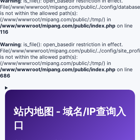
Warning
: is_file(): open_basedir restriction in effect.
File(/www/wwwroot/mipang.com/public/../config/database
is not within the allowed path(s):
(/www/wwwroot/mipang.com/public/:/tmp/) in
/www/wwwroot/mipang.com/public/index.php
on line
116
Warning
: is_file(): open_basedir restriction in effect.
File(/www/wwwroot/mipang.com/public/../config/site_profi
is not within the allowed path(s):
(/www/wwwroot/mipang.com/public/:/tmp/) in
/www/wwwroot/mipang.com/public/index.php
on line
686
站内地图 - 域名/IP查询入
口