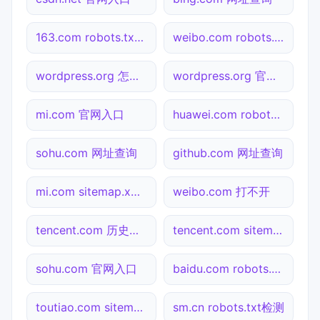
163.com robots.txt检测
weibo.com robots.txt检测
wordpress.org 怎么进入
wordpress.org 官网入口
mi.com 官网入口
huawei.com robots.txt检测
sohu.com 网址查询
github.com 网址查询
mi.com sitemap.xml检测
weibo.com 打不开
tencent.com 历史快照
tencent.com sitemap.xml检测
sohu.com 官网入口
baidu.com robots.txt检测
toutiao.com sitemap.xml检测
sm.cn robots.txt检测